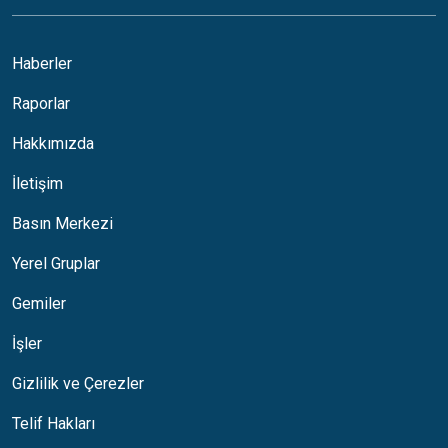
Africa
A
English •
Français
Haberler
Aotearoa
Raporlar
Argentina
Hakkımızda
Australia
İletişim
Austria
Basın Merkezi
Belgium
B
Français •
Nederlands
Yerel Gruplar
Brazil
Gemiler
Bulgaria
İşler
Canada
C
Gizlilik ve Çerezler
English •
Français
Telif Hakları
Chile