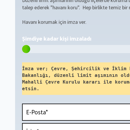
Düzenli limit aşımlarının olduğu ilçelerde koruma b
talep ederek "havanı koru". Hep birlikte temiz bir 
Havanı korumak için imza ver.
Şimdiye kadar
kişi imzaladı
İmza ver; Çevre, Şehircilik ve İklim
Bakanlığı, düzenli limit aşımının ol
Mahalli Çevre Kurulu kararı ile koru
etsin.