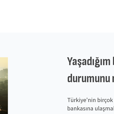
Yaşadığım b
durumunu n
Türkiye'nin birçok i
bankasına ulaşmak 