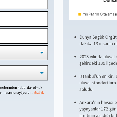
Dünya Sağlık Örgütü
dakika 13 insanın ö
2023 yılında ulusal
şehirdeki 139 ilçede
İstanbul’un en kirli
ulusal standartlara
rmelerinden haberdar olmak
soludu.
lanmasını onaylıyorum.
Gizlilik
Ankara’nın havası en
yaşayanlar 172 gün
limitinin aşıldığı ki