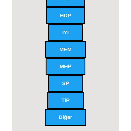
HDP
İYİ
MEM
MHP
SP
TİP
Diğer